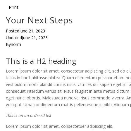
Print
Your Next Steps
Posted
June 21, 2023
Updated
June 21, 2023
By
norm
This is a H2 heading
Lorem ipsum dolor sit amet, consectetur adipiscing elit, sed do ei
tellus in hac habitasse platea. Quam elementum pulvinar etiam n
vestibulum morbi blandit cursus risus. Ultrices dui sapien eget mi
consequat interdum varius sit. Risus feugiat in ante metus dictum 
eget nunc lobortis. Malesuada nunc vel risus commodo viverra. Am
volutpat. Urna condimentum mattis pellentesque id nibh. Aliquam pu
This is an un-ordered list
Lorem ipsum dolor sit amet, consectetuer adipiscing elit.