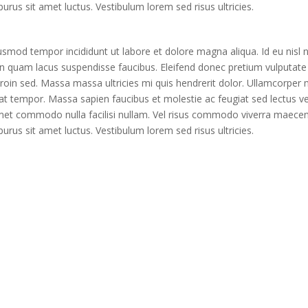
rus sit amet luctus. Vestibulum lorem sed risus ultricies.
usmod tempor incididunt ut labore et dolore magna aliqua. Id eu nisl nu
on quam lacus suspendisse faucibus. Eleifend donec pretium vulputat
 proin sed. Massa massa ultricies mi quis hendrerit dolor. Ullamcorper
at tempor. Massa sapien faucibus et molestie ac feugiat sed lectus ve
et commodo nulla facilisi nullam. Vel risus commodo viverra maecena
rus sit amet luctus. Vestibulum lorem sed risus ultricies.