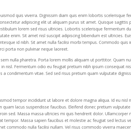
 euismod quis viverra. Dignissim diam quis enim lobortis scelerisque f
nsectetur adipiscing elit ut aliquam purus sit amet. Quisque sagittis
stibulum lorem sed risus ultricies. Lobortis scelerisque fermentum du
tate enim. Sit amet nisl suscipit adipiscing bibendum est ultricies. Eui
entesque id nibh. Sit amet nulla facilisi morbi tempus. Commodo quis 
rci porta non pulvinar neque laoreet.
 sem nulla pharetra. Porta lorem mollis aliquam ut porttitor. Quam nu
in nisl. Fermentum odio eu feugiat pretium nibh ipsum consequat nisl
atis a condimentum vitae. Sed sed risus pretium quam vulputate dignis
usmod tempor incididunt ut labore et dolore magna aliqua. Id eu nisl nu
on quam lacus suspendisse faucibus. Eleifend donec pretium vulputat
 proin sed. Massa massa ultricies mi quis hendrerit dolor. Ullamcorper
at tempor. Massa sapien faucibus et molestie ac feugiat sed lectus ve
et commodo nulla facilisi nullam. Vel risus commodo viverra maecena