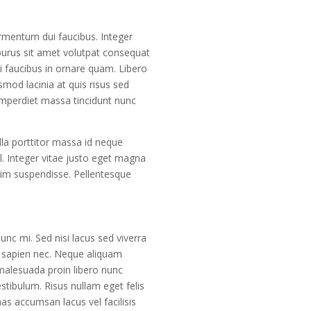
ermentum dui faucibus. Integer
 purus sit amet volutpat consequat
i faucibus in ornare quam. Libero
smod lacinia at quis risus sed
imperdiet massa tincidunt nunc
lla porttitor massa id neque
. Integer vitae justo eget magna
sim suspendisse. Pellentesque
nc mi. Sed nisi lacus sed viverra
e sapien nec. Neque aliquam
 malesuada proin libero nunc
stibulum. Risus nullam eget felis
s accumsan lacus vel facilisis