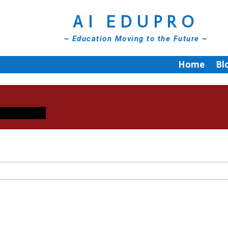
AI EDUPRO
~ Education Moving to the Future ~
Home
Bl