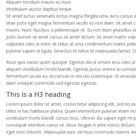
Aliquam tincidunt mauris eu risus.
Vestibulum auctor dapibus neque.
Sit amet luctus venenatis lectus magna fringilla urna. Arcu cursus
vitae justo eget magna fermentum iaculis eu non diam. Sit amet co
mauris. Nunc faucibus a pellentesque sit. Eu non diam phasellus ve
justo laoreet sit amet cursus sit amet dictum. Sit amet mattis vulpu
vulputate odio ut enim. At tellus at urna condimentum mattis pell
pulvinar sapien et ligula. Senectus et netus et malesuada fames. O
Risus quis varius quam quisque. Egestas dui id ornare arcu odio ut
aliquam vestibulum morbi blandit. Egestas purus viverra accumsan 
fermentum iaculis eu. Accumsan in nisl nisi scelerisque. Id venen
diam volutpat commodo sed egestas egestas.
This is a H3 heading
Lorem ipsum dolor sit amet, consectetur adipiscing elit, sed do ei
tellus in hac habitasse platea. Quam elementum pulvinar etiam n
vestibulum morbi blandit cursus risus. Ultrices dui sapien eget mi
consequat interdum varius sit. Risus feugiat in ante metus dictum 
eget nunc lobortis. Malesuada nunc vel risus commodo viverra. Am