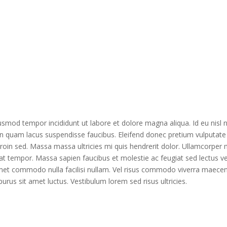
usmod tempor incididunt ut labore et dolore magna aliqua. Id eu nisl nu
on quam lacus suspendisse faucibus. Eleifend donec pretium vulputat
 proin sed. Massa massa ultricies mi quis hendrerit dolor. Ullamcorper
at tempor. Massa sapien faucibus et molestie ac feugiat sed lectus ve
et commodo nulla facilisi nullam. Vel risus commodo viverra maecena
rus sit amet luctus. Vestibulum lorem sed risus ultricies.